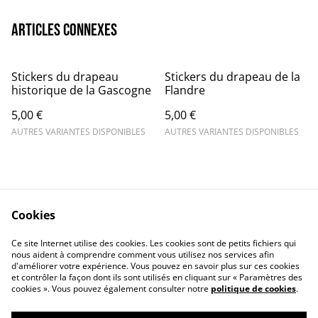
Articles connexes
Stickers du drapeau
Stickers du drapeau de la
historique de la Gascogne
Flandre
5,00 €
5,00 €
AUTRES VARIANTES DISPONIBLES
AUTRES VARIANTES DISPONIBLES
Stickers drapeau du
Stickers drapeau de la
Carillon Sacré-Coeur
Bretagne
Cookies
5,00 €
5,00 €
Ce site Internet utilise des cookies. Les cookies sont de petits fichiers qui
AUTRES VARIANTES DISPONIBLES
AUTRES VARIANTES DISPONIBLES
nous aident à comprendre comment vous utilisez nos services afin
d'améliorer votre expérience. Vous pouvez en savoir plus sur ces cookies
et contrôler la façon dont ils sont utilisés en cliquant sur « Paramètres des
cookies ». Vous pouvez également consulter notre
politique de cookies
.