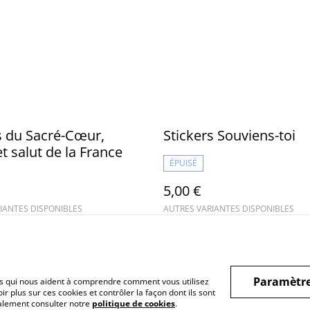
s du Sacré-Cœur,
Stickers Souviens-toi
et salut de la France
ÉPUISÉ
5,00 €
IANTES DISPONIBLES
AUTRES VARIANTES DISPONIBLES
Paramètre
hiers qui nous aident à comprendre comment vous utilisez
r plus sur ces cookies et contrôler la façon dont ils sont
galement consulter notre
politique de cookies
.