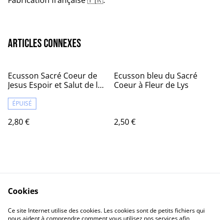
Articles connexes
Ecusson Sacré Coeur de
Ecusson bleu du Sacré
Jesus Espoir et Salut de la
Coeur à Fleur de Lys
France
ÉPUISÉ
2,80 €
2,50 €
Ecusson du Sacré Coeur
Ecusson Sacre-Coeur de
de Jesus
Jesus, Espoir et Salut de la
Cookies
France
2,50 €
2,50 €
Ce site Internet utilise des cookies. Les cookies sont de petits fichiers qui
nous aident à comprendre comment vous utilisez nos services afin